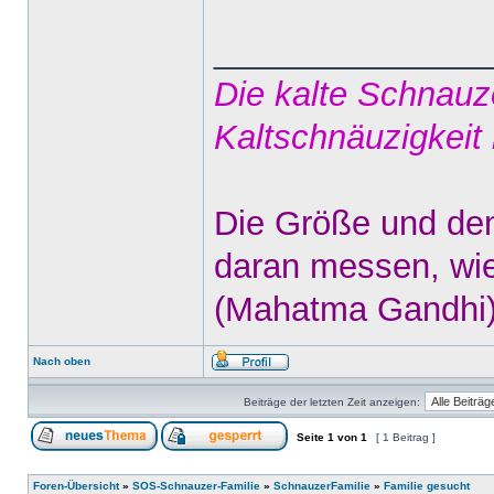
______________
Die kalte Schnauz
Kaltschnäuzigkeit
Die Größe und den
daran messen, wie 
(Mahatma Gandhi
Nach oben
Beiträge der letzten Zeit anzeigen:
Seite
1
von
1
[ 1 Beitrag ]
Foren-Übersicht
»
SOS-Schnauzer-Familie
»
SchnauzerFamilie
»
Familie gesucht