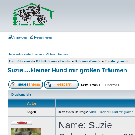
Anmelden
Registrieren
Unbeantwortete Themen
|
Aktive Themen
Foren-Übersicht
»
SOS-Schnauzer-Familie
»
SchnauzerFamilie
»
Familie gesucht
Suzie....kleiner Hund mit großen Träumen
Seite
1
von
1
[ 1 Beitrag ]
Druckansicht
Autor
Angela
Betreff des Beitrags:
Suzie....kleiner Hund mit große
Name: Suzie