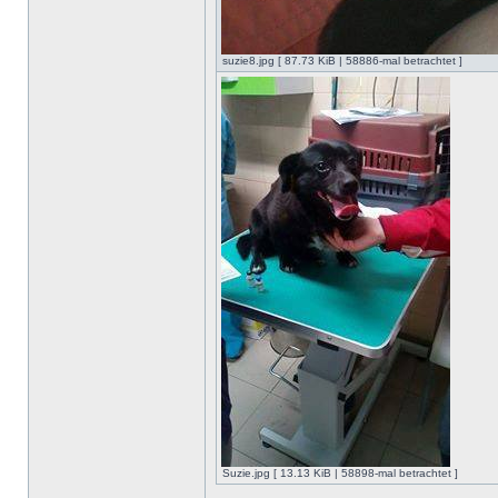
suzie8.jpg [ 87.73 KiB | 58886-mal betrachtet ]
Suzie.jpg [ 13.13 KiB | 58898-mal betrachtet ]