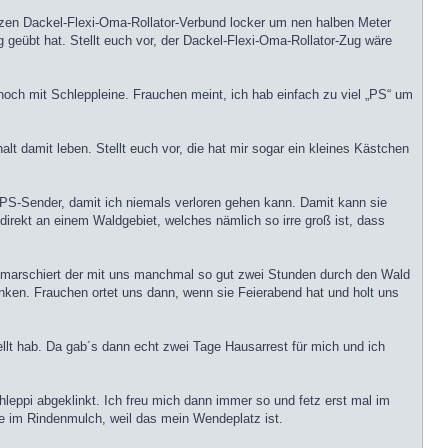
nzen Dackel-Flexi-Oma-Rollator-Verbund locker um nen halben Meter
 geübt hat. Stellt euch vor, der Dackel-Flexi-Oma-Rollator-Zug wäre
noch mit Schleppleine. Frauchen meint, ich hab einfach zu viel „PS“ um
lt damit leben. Stellt euch vor, die hat mir sogar ein kleines Kästchen
GPS-Sender, damit ich niemals verloren gehen kann. Damit kann sie
irekt an einem Waldgebiet, welches nämlich so irre groß ist, dass
n marschiert der mit uns manchmal so gut zwei Stunden durch den Wald
nken. Frauchen ortet uns dann, wenn sie Feierabend hat und holt uns
ellt hab. Da gab´s dann echt zwei Tage Hausarrest für mich und ich
eppi abgeklinkt. Ich freu mich dann immer so und fetz erst mal im
ve im Rindenmulch, weil das mein Wendeplatz ist.