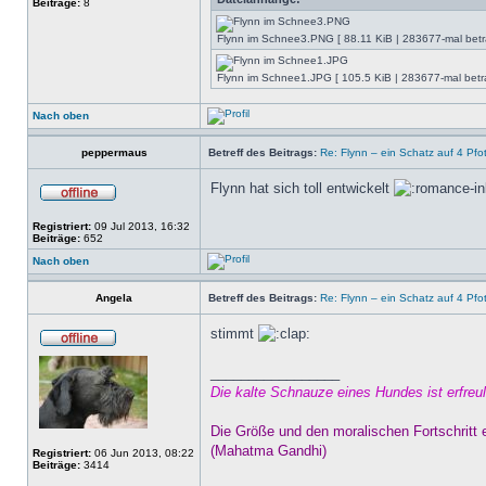
Beiträge:
8
Flynn im Schnee3.PNG [ 88.11 KiB | 283677-mal betra
Flynn im Schnee1.JPG [ 105.5 KiB | 283677-mal betra
Nach oben
peppermaus
Betreff des Beitrags:
Re: Flynn – ein Schatz auf 4 Pfo
Flynn hat sich toll entwickelt
Registriert:
09 Jul 2013, 16:32
Beiträge:
652
Nach oben
Angela
Betreff des Beitrags:
Re: Flynn – ein Schatz auf 4 Pfo
stimmt
_________________
Die kalte Schnauze eines Hundes ist erfre
Die Größe und den moralischen Fortschritt 
(Mahatma Gandhi)
Registriert:
06 Jun 2013, 08:22
Beiträge:
3414