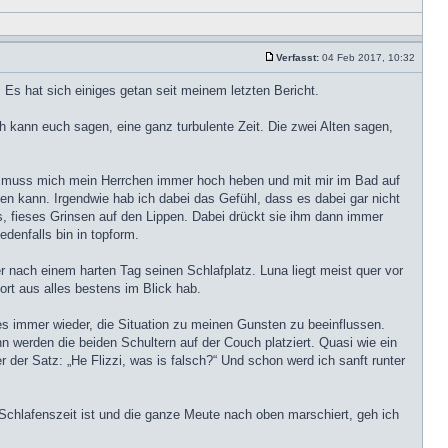
Verfasst:
04 Feb 2017, 10:32
. Es hat sich einiges getan seit meinem letzten Bericht.
h kann euch sagen, eine ganz turbulente Zeit. Die zwei Alten sagen,
n muss mich mein Herrchen immer hoch heben und mit mir im Bad auf
kann. Irgendwie hab ich dabei das Gefühl, dass es dabei gar nicht
, fieses Grinsen auf den Lippen. Dabei drückt sie ihm dann immer
denfalls bin in topform.
er nach einem harten Tag seinen Schlafplatz. Luna liegt meist quer vor
ort aus alles bestens im Blick hab.
 es immer wieder, die Situation zu meinen Gunsten zu beeinflussen.
nn werden die beiden Schultern auf der Couch platziert. Quasi wie ein
der Satz: „He Flizzi, was is falsch?“ Und schon werd ich sanft runter
Schlafenszeit ist und die ganze Meute nach oben marschiert, geh ich