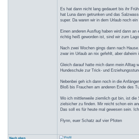
Es hat dann nicht lang gedauert bis ihr Fr
hat Luna dann getrunken und das Salzwasser
super. Da waren wir in dem Urlaub noch ein
Einen anderen Ausflug haben wird dann an 
richtig heiß geworden ist, sind wir zum La
Nach zwei Wochen gings dann nach Hause. S
zwar im Urlaub an nix gefehlt, aber daheim 
Gleich darauf hatte mich dann mein Alltag wi
Hundeschule zur Trick- und Erziehungsstund
Nebenbei geh ich dann noch in die Anfänger
Bloß bis Frauchen am anderen Ende des Tunne
Wo ich mittlerweile ziemlich gut bin, ist d
zielsicher zu finden. Mir reicht schon ei
Das soll es für heute mal gewesen sein. Ic
Flynn, euer Schatz auf vier Pfoten
Nach oben