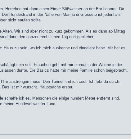
hen. Herrchen hat dann einen Eimer Süßwasser an der Bar besorgt. Da
Der Hundestrand in der Nähe von Marina di Grosseto ist jedenfalls
er nicht saufen sollte.
 Alten. Wir sind aber nicht zu kurz gekommen. Als es dann ab Mittag
sind dann den ganzen rechtlichen Tag dort geblieben.
m Haus zu sein, wo ich mich auskenne und eingelebt habe. Mir hat es
schäftigt sein soll. Frauchen geht mit mir einmal in der Woche in die
uslassen durfte. Die Basics hatte mir meine Familie schon beigebracht.
irn anstrengen muss. Den Tunnel find ich cool. Ich fetz da durch.
. Das ist mir wurscht. Hauptsache erster.
le schaffe ich es, Menschen die einige hundert Meter entfernt sind,
 wie meine Hundeschwester Luna.