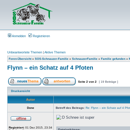
Anmelden
Registrieren
Unbeantwortete Themen
|
Aktive Themen
Foren-Übersicht
»
SOS-Schnauzer-Familie
»
SchnauzerFamilie
»
Familie gefunden
»
Flynn – ein Schatz auf 4 Pfoten
Seite
2
von
2
[ 19 Beiträge ]
Druckansicht
Autor
Done
Betreff des Beitrags:
Re: Flynn – ein Schatz auf 4 Pfo
Schnee ist super
Registriert:
01 Dez 2015, 23:34
Dateianhänge: