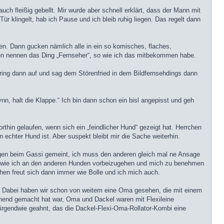
ch fleißig gebellt. Mir wurde aber schnell erklärt, dass der Mann mit
r klingelt, hab ich Pause und ich bleib ruhig liegen. Das regelt dann
. Dann gucken nämlich alle in ein so komisches, flaches,
n nennen das Ding „Fernseher“, so wie ich das mitbekommen habe.
ring dann auf und sag dem Störenfried in dem Bildfernsehdings dann
ynn, halt die Klappe.“ Ich bin dann schon ein bisl angepisst und geh
orthin gelaufen, wenn sich ein „feindlicher Hund“ gezeigt hat. Herrchen
 echter Hund ist. Aber suspekt bleibt mir die Sache weiterhin.
ngen beim Gassi gemeint, ich muss den anderen gleich mal ne Ansage
bt, wie ich an den anderen Hunden vorbeizugehen und mich zu benehmen
uchen freut sich dann immer wie Bolle und ich mich auch.
n. Dabei haben wir schon von weitem eine Oma gesehen, die mit einem
nend gemacht hat war, Oma und Dackel waren mit Flexileine
irgendwie geahnt, das die Dackel-Flexi-Oma-Rollator-Kombi eine