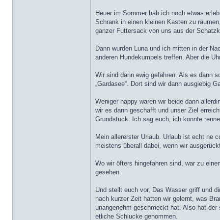
Heuer im Sommer hab ich noch etwas erleb
Schrank in einen kleinen Kasten zu räumen
ganzer Futtersack von uns aus der Schatzk
Dann wurden Luna und ich mitten in der Nac
anderen Hundekumpels treffen. Aber die Uhr
Wir sind dann ewig gefahren. Als es dann s
„Gardasee“. Dort sind wir dann ausgiebig Ga
Weniger happy waren wir beide dann allerdi
wir es dann geschafft und unser Ziel errei
Grundstück. Ich sag euch, ich konnte renne
Mein allererster Urlaub. Urlaub ist echt n
meistens überall dabei, wenn wir ausgerückt 
Wo wir öfters hingefahren sind, war zu ein
gesehen.
Und stellt euch vor, Das Wasser griff und 
nach kurzer Zeit hatten wir gelernt, was B
unangenehm geschmeckt hat. Also hat der 
etliche Schlucke genommen.