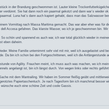
ühstück in der Brandung geschwommen ist. Lauter kleine Trockenfutterkügelc
 verdünnt. Sie hat dann noch ein paarmal gekotzt und dann war´s wieder ok. 
 paarmal. Luna hat´s dann auch kapiert gehabt, dass man das Salzwasser bess
einem Vormittag nach Massa Maritima gemacht. Das war aber eher was für die
go dell Accesa gefahren. Das klarste Wasser, wo ich je geschwommen bin. Wir 
o schön und spannend es auch war, ich war total glücklich wieder in meine
ist eben daheim.
eder. Meine Familie unternimmt sehr viel mit mir, weil ich ausgelastet und be
e. Da bin ich schon bei den Fortgeschrittenen, weil ich die Anfängerstunde a
stunde von Agility. Frauchen meint, ich muss auch was machen, wo ich mein H
ls angelangt ist, bin ich längst durch. Von wegen links oder rechts geführt
ie Sache mit dem Mantrailing. Wir haben im Sommer fleißig geübt und mittlerwei
n angerotztes Papiertaschentuch. Je nach Tagesform bin ich manchmal besser
h wünsche euch eine schöne Zeit und coole Gassis.