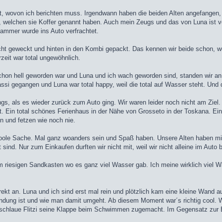
t, wovon ich berichten muss. Irgendwann haben die beiden Alten angefangen
, welchen sie Koffer genannt haben. Auch mein Zeugs und das von Luna ist ve
ammer wurde ins Auto verfrachtet.
ht geweckt und hinten in den Kombi gepackt. Das kennen wir beide schon, wei
zeit war total ungewöhnlich.
chon hell geworden war und Luna und ich wach geworden sind, standen wir an
ssi gegangen und Luna war total happy, weil die total auf Wasser steht. Und 
ngs, als es wieder zurück zum Auto ging. Wir waren leider noch nicht am Ziel
cht. Ein total schönes Ferienhaus in der Nähe von Grosseto in der Toskana. E
n und fetzen wie noch nie.
e coole Sache. Mal ganz woanders sein und Spaß haben. Unsere Alten haben mi
sind. Nur zum Einkaufen durften wir nicht mit, weil wir nicht alleine im Auto 
em riesigen Sandkasten wo es ganz viel Wasser gab. Ich meine wirklich viel 
direkt an. Luna und ich sind erst mal rein und plötzlich kam eine kleine Wan
randung ist und wie man damit umgeht. Ab diesem Moment war´s richtig cool. 
schlaue Flitzi seine Klappe beim Schwimmen zugemacht. Im Gegensatz zur B