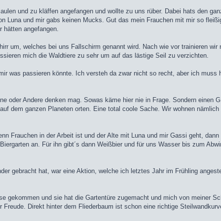
aulen und zu kläffen angefangen und wollte zu uns rüber. Dabei hats den ga
von Luna und mir gabs keinen Mucks. Gut das mein Frauchen mit mir so fleißig
ir hätten angefangen.
r um, welches bei uns Fallschirm genannt wird. Nach wie vor trainieren wir 
sieren mich die Waldtiere zu sehr um auf das lästige Seil zu verzichten.
mir was passieren könnte. Ich versteh da zwar nicht so recht, aber ich muss ha
 Eine oder Andere denken mag. Sowas käme hier nie in Frage. Sondern einen 
uf dem ganzen Planeten orten. Eine total coole Sache. Wir wohnen nämlich d
n Frauchen in der Arbeit ist und der Alte mit Luna und mir Gassi geht, dan
iergarten an. Für ihn gibt´s dann Weißbier und für uns Wasser bis zum Abwi
der gebracht hat, war eine Aktion, welche ich letztes Jahr im Frühling angest
use gekommen und sie hat die Gartentüre zugemacht und mich von meiner Schl
r Freude. Direkt hinter dem Fliederbaum ist schon eine richtige Steilwandkur