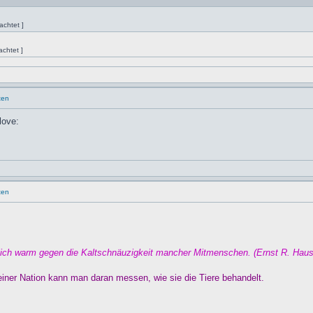
chtet ]
chtet ]
ten
ten
ulich warm gegen die Kaltschnäuzigkeit mancher Mitmenschen. (Ernst R. Hau
einer Nation kann man daran messen, wie sie die Tiere behandelt.