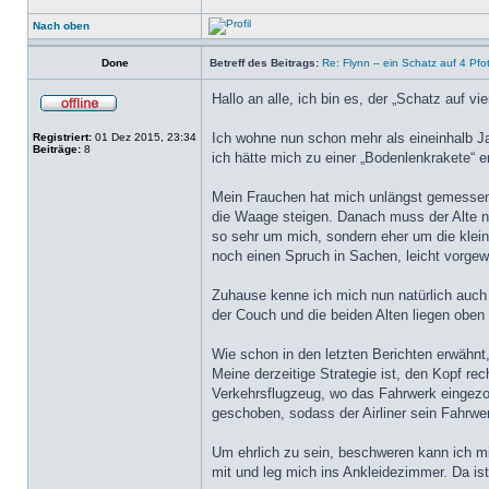
Nach oben
Done
Betreff des Beitrags:
Re: Flynn – ein Schatz auf 4 Pfo
Hallo an alle, ich bin es, der „Schatz auf v
Ich wohne nun schon mehr als eineinhalb Jah
Registriert:
01 Dez 2015, 23:34
Beiträge:
8
ich hätte mich zu einer „Bodenlenkrakete“ e
Mein Frauchen hat mich unlängst gemessen
die Waage steigen. Danach muss der Alte n
so sehr um mich, sondern eher um die klein
noch einen Spruch in Sachen, leicht vorgew
Zuhause kenne ich mich nun natürlich auch p
der Couch und die beiden Alten liegen oben 
Wie schon in den letzten Berichten erwähnt,
Meine derzeitige Strategie ist, den Kopf re
Verkehrsflugzeug, wo das Fahrwerk eingezoge
geschoben, sodass der Airliner sein Fahrwe
Um ehrlich zu sein, beschweren kann ich mi
mit und leg mich ins Ankleidezimmer. Da is