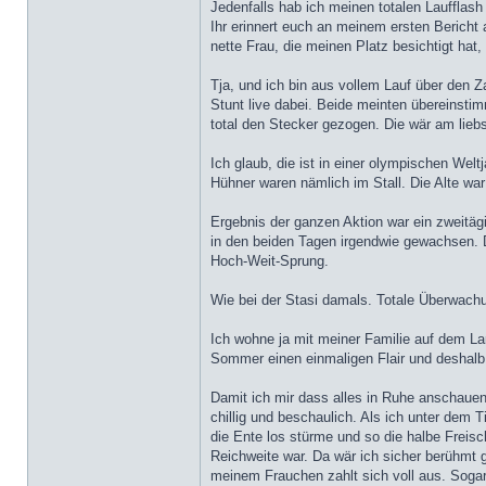
Jedenfalls hab ich meinen totalen Laufflash
Ihr erinnert euch an meinem ersten Bericht 
nette Frau, die meinen Platz besichtigt ha
Tja, und ich bin aus vollem Lauf über den
Stunt live dabei. Beide meinten übereinstim
total den Stecker gezogen. Die wär am liebs
Ich glaub, die ist in einer olympischen We
Hühner waren nämlich im Stall. Die Alte wa
Ergebnis der ganzen Aktion war ein zweitägig
in den beiden Tagen irgendwie gewachsen. 
Hoch-Weit-Sprung.
Wie bei der Stasi damals. Totale Überwachu
Ich wohne ja mit meiner Familie auf dem Lan
Sommer einen einmaligen Flair und deshalb 
Damit ich mir dass alles in Ruhe anschauen
chillig und beschaulich. Als ich unter dem
die Ente los stürme und so die halbe Freis
Reichweite war. Da wär ich sicher berühmt 
meinem Frauchen zahlt sich voll aus. Sogar 