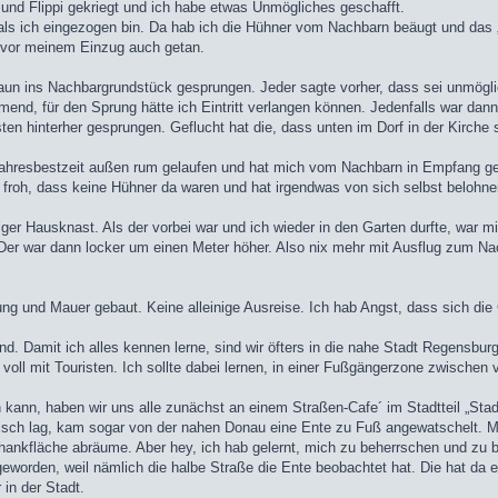
 und Flippi gekriegt und ich habe etwas Unmögliches geschafft.
als ich eingezogen bin. Da hab ich die Hühner vom Nachbarn beäugt und das „
t, vor meinem Einzug auch getan.
 Zaun ins Nachbargrundstück gesprungen. Jeder sagte vorher, dass sei unmö
mend, für den Sprung hätte ich Eintritt verlangen können. Jedenfalls war dan
ten hinterher gesprungen. Geflucht hat die, dass unten im Dorf in der Kirche
ltjahresbestzeit außen rum gelaufen und hat mich vom Nachbarn in Empfang ge
r froh, dass keine Hühner da waren und hat irgendwas von sich selbst belohn
er Hausknast. Als der vorbei war und ich wieder in den Garten durfte, war mir
Der war dann locker um einen Meter höher. Also nix mehr mit Ausflug zum Na
ng und Mauer gebaut. Keine alleinige Ausreise. Ich hab Angst, dass sich die
d. Damit ich alles kennen lerne, sind wir öfters in die nahe Stadt Regensbur
voll mit Touristen. Ich sollte dabei lernen, in einer Fußgängerzone zwische
 kann, haben wir uns alle zunächst an einem Straßen-Cafe´ im Stadtteil „Stad
 Tisch lag, kam sogar von der nahen Donau eine Ente zu Fuß angewatschelt. M
chankfläche abräume. Aber hey, ich hab gelernt, mich zu beherrschen und zu b
geworden, weil nämlich die halbe Straße die Ente beobachtet hat. Die hat da 
in der Stadt.