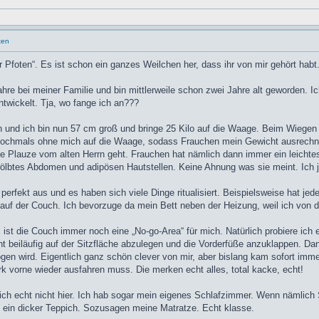
ten
ier Pfoten“. Es ist schon ein ganzes Weilchen her, dass ihr von mir gehört habt
re bei meiner Familie und bin mittlerweile schon zwei Jahre alt geworden. Ic
ntwickelt. Tja, wo fange ich an???
 und ich bin nun 57 cm groß und bringe 25 Kilo auf die Waage. Beim Wiege
ochmals ohne mich auf die Waage, sodass Frauchen mein Gewicht ausrechnen 
e Plauze vom alten Herrn geht. Frauchen hat nämlich dann immer ein leichtes
ölbtes Abdomen und adipösen Hautstellen. Keine Ahnung was sie meint. Ich je
erfekt aus und es haben sich viele Dinge ritualisiert. Beispielsweise hat jed
auf der Couch. Ich bevorzuge da mein Bett neben der Heizung, weil ich von d
 ist die Couch immer noch eine „No-go-Area“ für mich. Natürlich probiere ich
cht beiläufig auf der Sitzfläche abzulegen und die Vorderfüße anzuklappen. Da
n wird. Eigentlich ganz schön clever von mir, aber bislang kam sofort immer 
rk vorne wieder ausfahren muss. Die merken echt alles, total kacke, echt!
ch echt nicht hier. Ich hab sogar mein eigenes Schlafzimmer. Wenn nämlich 
t ein dicker Teppich. Sozusagen meine Matratze. Echt klasse.