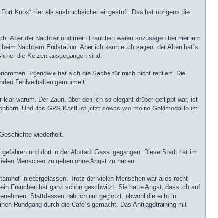
Fort Knox“ hier als ausbruchsicher eingestuft. Das hat übrigens die
glich. Aber der Nachbar und mein Frauchen waren sozusagen bei meinem
n beim Nachbarn Endstation. Aber ich kann euch sagen, der Alten hat´s
 sicher die Kerzen ausgegangen sind.
nommen. Irgendwie hat sich die Sache für mich nicht rentiert. Die
enden Fehlverhalten gemurmelt.
 klar warum. Der Zaun, über den ich so elegant drüber geflippt war, ist
chbarn. Und das GPS-Kastl ist jetzt sowas wie meine Goldmedaille im
 Geschichte wiederholt.
g gefahren und dort in der Altstadt Gassi gegangen. Diese Stadt hat im
n vielen Menschen zu gehen ohne Angst zu haben.
tamhof“ niedergelassen. Trotz der vielen Menschen war alles recht
ein Frauchen hat ganz schön geschwitzt. Sie hatte Angst, dass ich auf
enehmen. Stattdessen hab ich nur geglotzt, obwohl die echt in
einen Rundgang durch die Café´s gemacht. Das Antijagdtraining mit