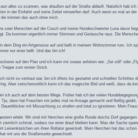
n alles zu scannen, was draußen auf der Straße abläuft. Natürlich hab ich au
 in der Einfahrt und seine Zettel reinwerfen darf. Auch wenn es mal an der Tü
, die können das auch ohne mich.
ne zwei Menschen auf der Couch und meine Hundeschwester Luna davor liegen
ngt. Da kommen eigentlich immer Stimmen und Geräusche raus. Die Mensche
t in dem Ding ein Artgenosse auf und bellt in meinem Wohnzimmer rum. Ich sp
er nur einer bellt. Und das bin ich!
ockierer auf den Plan und ich kann mir sowas anhören wie: „Sei still“ oder „Fl
ie Treppe zum ersten Stock.
 nicht so vertraut war, bin ich öfters los gestartet und schnellen Schrittes d
ring. Aber zwischenzeitlich kenn ich das magische Bild und weiß, dass da kein
, bin ich auch auf dem besten Wege. Früher hab ich bei vielen Hundebegegnu
st. Tja, dann hat Frauchen mir jedes mal ne Ansage gemacht und fleißig geü
inen Dauerblöcker mit Missachtung zu strafen und total zu ignorieren. Mein Fra
gestern erlebt. Wir sind mit Herrchen eine große Runde durchs Dorf gegange
 ziemlich schmal, sodass nur einer drauf bleiben kann. Was die Sache span
mt Leinenkästchen um ihren Rollator gewickelt. Mein Herrchen hat das schon 
hat mit uns die Straßenseite gewechselt.