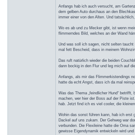
Anfangs hab ich auch versucht, am Gartenzau
dem gelben Auto durchaus an den Blechkasten
immer einer von den Alten. Und tatsächlich
Wo es ab und zu Mecker gibt, ist wenn mei
flimmerndes Bild, welches an der Wand hä
Und was soll ich sagen, nicht selten tauch
mal fett Bescheid, dass in meinem Wohnzimm
Das ruft natürlich wieder die beiden Couchbl
dann bockig in den Flur und leg mich auf d
Anfangs, als mir das Flimmerkistendings noch
hatte da echt Angst, dass ich da mal reinsp
Was das Thema „feindlicher Hund“ betrifft
machen, wer hier der Boss auf der Piste i
hab. Jetzt find ich es viel cooler, die kle
Wohin das sonst führen kann, hab ich erst 
Dackel auf uns zukam. Der Gehweg war dort
verbunden. Die Flexileine hatte die Oma sa
gewisse Eigendynamik entwickeln wird und 