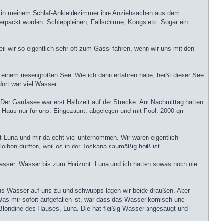
, in meinem Schlaf-Ankleidezimmer ihre Anziehsachen aus dem
rpackt worden. Schleppleinen, Fallschirme, Kongs etc. Sogar ein
l wir so eigentlich sehr oft zum Gassi fahren, wenn wir uns mit den
 einem riesengroßen See. Wie ich dann erfahren habe, heißt dieser See
dort war viel Wasser.
. Der Gardasee war erst Halbzeit auf der Strecke. Am Nachmittag hatten
in Haus nur für uns. Eingezäunt, abgelegen und mit Pool. 2000 qm
t Luna und mir da echt viel unternommen. Wir waren eigentlich
bleiben durften, weil es in der Toskana saumäßig heiß ist.
Wasser. Wasser bis zum Horizont. Luna und ich hatten sowas noch nie
d aus Wasser auf uns zu und schwupps lagen wir beide draußen. Aber
Was mir sofort aufgefallen ist, war dass das Wasser komisch und
londine des Hauses, Luna. Die hat fleißig Wasser angesaugt und