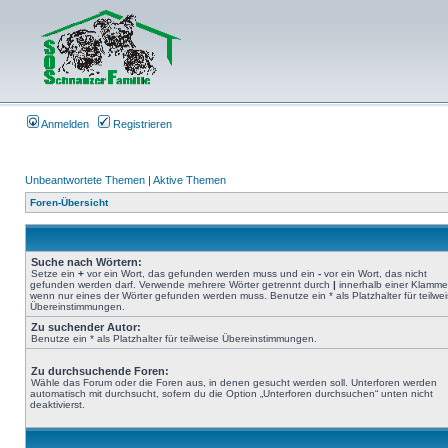
Anmelden
Registrieren
Unbeantwortete Themen
|
Aktive Themen
Foren-Übersicht
Suche nach Wörtern:
Setze ein
+
vor ein Wort, das gefunden werden muss und ein
-
vor ein Wort, das nicht
gefunden werden darf. Verwende mehrere Wörter getrennt durch
|
innerhalb einer Klamme
wenn nur eines der Wörter gefunden werden muss. Benutze ein * als Platzhalter für teilwe
Übereinstimmungen.
Zu suchender Autor:
Benutze ein * als Platzhalter für teilweise Übereinstimmungen.
Zu durchsuchende Foren:
Wähle das Forum oder die Foren aus, in denen gesucht werden soll. Unterforen werden
automatisch mit durchsucht, sofern du die Option „Unterforen durchsuchen“ unten nicht
deaktivierst.