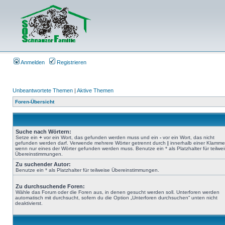
Anmelden
Registrieren
Unbeantwortete Themen
|
Aktive Themen
Foren-Übersicht
Suche nach Wörtern:
Setze ein
+
vor ein Wort, das gefunden werden muss und ein
-
vor ein Wort, das nicht
gefunden werden darf. Verwende mehrere Wörter getrennt durch
|
innerhalb einer Klamme
wenn nur eines der Wörter gefunden werden muss. Benutze ein * als Platzhalter für teilwe
Übereinstimmungen.
Zu suchender Autor:
Benutze ein * als Platzhalter für teilweise Übereinstimmungen.
Zu durchsuchende Foren:
Wähle das Forum oder die Foren aus, in denen gesucht werden soll. Unterforen werden
automatisch mit durchsucht, sofern du die Option „Unterforen durchsuchen“ unten nicht
deaktivierst.