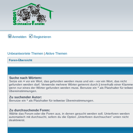
Anmelden
Registrieren
Unbeantwortete Themen
|
Aktive Themen
Foren-Übersicht
Suche nach Wörtern:
Setze ein
+
vor ein Wort, das gefunden werden muss und ein
-
vor ein Wort, das nicht
gefunden werden darf. Verwende mehrere Wörter getrennt durch
|
innerhalb einer Klamme
wenn nur eines der Wörter gefunden werden muss. Benutze ein * als Platzhalter für teilwe
Übereinstimmungen.
Zu suchender Autor:
Benutze ein * als Platzhalter für teilweise Übereinstimmungen.
Zu durchsuchende Foren:
Wähle das Forum oder die Foren aus, in denen gesucht werden soll. Unterforen werden
automatisch mit durchsucht, sofern du die Option „Unterforen durchsuchen“ unten nicht
deaktivierst.