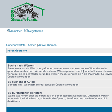
Anmelden
Registrieren
Unbeantwortete Themen
|
Aktive Themen
Foren-Übersicht
Suche nach Wörtern:
Setze ein
+
vor ein Wort, das gefunden werden muss und ein
-
vor ein Wort, das nicht
gefunden werden darf. Verwende mehrere Wörter getrennt durch
|
innerhalb einer Klamme
wenn nur eines der Wörter gefunden werden muss. Benutze ein * als Platzhalter für teilwe
Übereinstimmungen.
Zu suchender Autor:
Benutze ein * als Platzhalter für teilweise Übereinstimmungen.
Zu durchsuchende Foren:
Wähle das Forum oder die Foren aus, in denen gesucht werden soll. Unterforen werden
automatisch mit durchsucht, sofern du die Option „Unterforen durchsuchen“ unten nicht
deaktivierst.