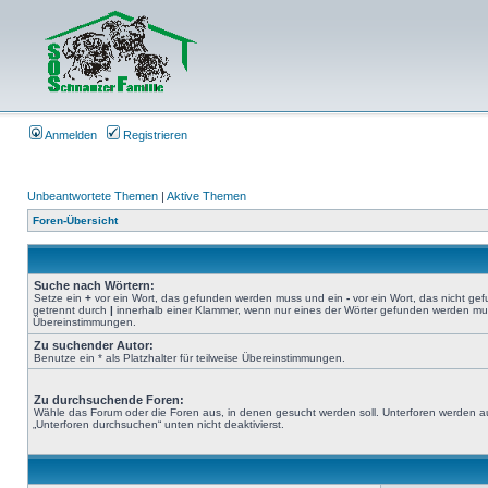
Anmelden
Registrieren
Unbeantwortete Themen
|
Aktive Themen
Foren-Übersicht
Suche nach Wörtern:
Setze ein
+
vor ein Wort, das gefunden werden muss und ein
-
vor ein Wort, das nicht g
getrennt durch
|
innerhalb einer Klammer, wenn nur eines der Wörter gefunden werden muss.
Übereinstimmungen.
Zu suchender Autor:
Benutze ein * als Platzhalter für teilweise Übereinstimmungen.
Zu durchsuchende Foren:
Wähle das Forum oder die Foren aus, in denen gesucht werden soll. Unterforen werden au
„Unterforen durchsuchen“ unten nicht deaktivierst.