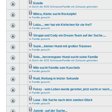
Estelle
in
Durch die SOS SchnauzerFamilie ein Zuhause gefunden
Mitica, Klette sucht Rockzipfel
in
Familie gesucht
Luiza.... wer hat ein Körbchen für sie frei?
in
Familie gesucht
Struppi und Cody ein Dream-Team auf der Suche.....
in
Familie gesucht
Suzie....kleiner Hund mit großen Träumen
in
Familie gesucht
Solo....herzensguter Hund sucht seine Familie
in
Durch die SOS SchnauzerFamilie ein Zuhause gefunden
Milo sucht Familie zum Kuscheln
in
Familie gesucht
Rudi, Rettung in letzter Sekunde
in
Familie gesucht
Fussy - sein Leben wurde gerettet, jetzt sucht er noch....
in
Familie gesucht
Luna - Die Suche nach dem zweiten Glück
in
Familie gesucht
Jumnji - auf der Suche...