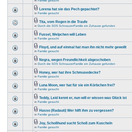
in
Familie gesucht
Lorena hat sie das Pech gepachtet?
in
Familie gesucht
Tita, vom Regen in die Traufe
in
Durch die SOS SchnauzerFamilie ein Zuhause gefunden
Fussel, Welpchen will Leben
in
Familie gesucht
Floyd, und auf einmal hat man ihn nicht mehr gewollt
in
Familie gesucht
Negra, wegen Freundlichkeit abgeschoben
in
Durch die SOS SchnauzerFamilie ein Zuhause gefunden
Honey, wer hat ihre Schmusedecke?
in
Familie gesucht
Luna Moon, wer hat für sie ein Körbchen frei?
in
Familie gesucht
Teddy, Leid kennt er, nun will er wissen was Glück ist
in
Familie gesucht
Hasso (Radauti) Wer hilft ihm zu vergessen?
in
Familie gesucht
Joy, Schoßhund sucht Schoß zum Kuscheln
in
Familie gesucht