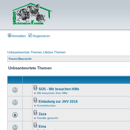
Anmelden
Registrieren
Unbeantwortete Themen
|
Aktive Themen
Foren-Übersicht
Unbeantwortete Themen
SOS - Wir brauchen Hilfe
in
Wir brauchen Ihre Hilfe
Einladung zur JHV 2016
in
Kunterbuntes
Zaza
in
Familie gesucht
Ema