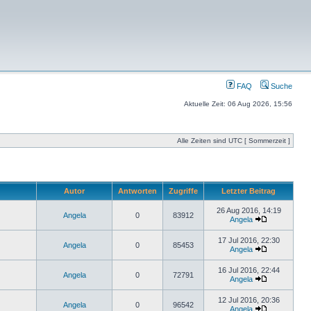
FAQ
Suche
Aktuelle Zeit: 06 Aug 2026, 15:56
Alle Zeiten sind UTC [ Sommerzeit ]
Autor
Antworten
Zugriffe
Letzter Beitrag
26 Aug 2016, 14:19
Angela
0
83912
Angela
17 Jul 2016, 22:30
Angela
0
85453
Angela
16 Jul 2016, 22:44
Angela
0
72791
Angela
12 Jul 2016, 20:36
Angela
0
96542
Angela