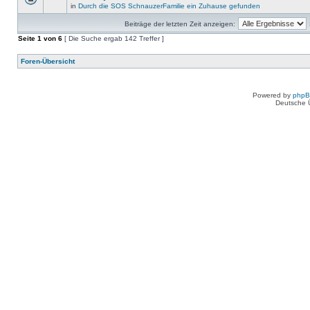
in
Durch die SOS SchnauzerFamilie ein Zuhause gefunden
Beiträge der letzten Zeit anzeigen:
Seite
1
von
6
[ Die Suche ergab 142 Treffer ]
Foren-Übersicht
Powered by
php
Deutsche 