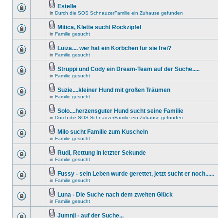
Estelle
in
Durch die SOS SchnauzerFamilie ein Zuhause gefunden
Mitica, Klette sucht Rockzipfel
in
Familie gesucht
Luiza.... wer hat ein Körbchen für sie frei?
in
Familie gesucht
Struppi und Cody ein Dream-Team auf der Suche.....
in
Familie gesucht
Suzie....kleiner Hund mit großen Träumen
in
Familie gesucht
Solo....herzensguter Hund sucht seine Familie
in
Durch die SOS SchnauzerFamilie ein Zuhause gefunden
Milo sucht Familie zum Kuscheln
in
Familie gesucht
Rudi, Rettung in letzter Sekunde
in
Familie gesucht
Fussy - sein Leben wurde gerettet, jetzt sucht er noch......
in
Familie gesucht
Luna - Die Suche nach dem zweiten Glück
in
Familie gesucht
Jumnji - auf der Suche...