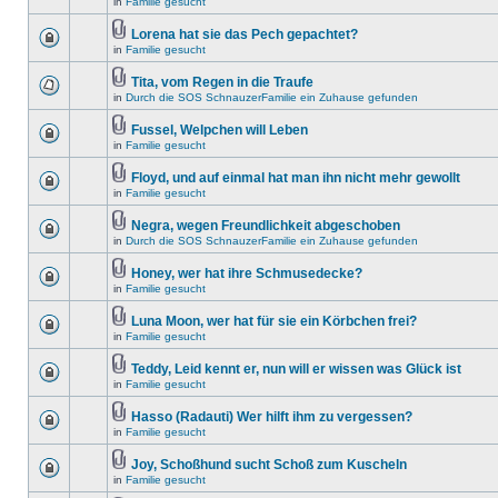
in
Familie gesucht
Lorena hat sie das Pech gepachtet?
in
Familie gesucht
Tita, vom Regen in die Traufe
in
Durch die SOS SchnauzerFamilie ein Zuhause gefunden
Fussel, Welpchen will Leben
in
Familie gesucht
Floyd, und auf einmal hat man ihn nicht mehr gewollt
in
Familie gesucht
Negra, wegen Freundlichkeit abgeschoben
in
Durch die SOS SchnauzerFamilie ein Zuhause gefunden
Honey, wer hat ihre Schmusedecke?
in
Familie gesucht
Luna Moon, wer hat für sie ein Körbchen frei?
in
Familie gesucht
Teddy, Leid kennt er, nun will er wissen was Glück ist
in
Familie gesucht
Hasso (Radauti) Wer hilft ihm zu vergessen?
in
Familie gesucht
Joy, Schoßhund sucht Schoß zum Kuscheln
in
Familie gesucht