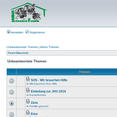
Anmelden
Registrieren
Unbeantwortete Themen
|
Aktive Themen
Foren-Übersicht
Unbeantwortete Themen
Themen
SOS - Wir brauchen Hilfe
in
Wir brauchen Ihre Hilfe
Einladung zur JHV 2016
in
Kunterbuntes
Zaza
in
Familie gesucht
Ema