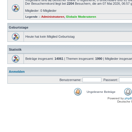
Insgesamt sind
91
Besucher online: 0 registrierte, 0 unsichtbare und 91 G
Der Besucherrekord liegt bei
2204
Besuchern, die am 07 Mai 2026, 06:57 gl
Mitglieder: 0 Mitglieder
Legende ::
Administratoren
,
Globale Moderatoren
Geburtstage
Heute hat kein Mitglied Geburtstag
Statistik
Beiträge insgesamt:
14061
| Themen insgesamt:
1990
| Mitglieder insgesa
Anmelden
Benutzername:
Passwort:
Ungelesene Beiträge
Powered by
php
Deutsche 