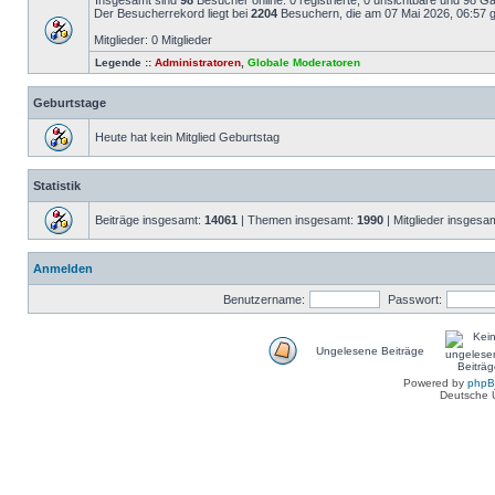
Insgesamt sind
98
Besucher online: 0 registrierte, 0 unsichtbare und 98 G
Der Besucherrekord liegt bei
2204
Besuchern, die am 07 Mai 2026, 06:57 gl
Mitglieder: 0 Mitglieder
Legende ::
Administratoren
,
Globale Moderatoren
Geburtstage
Heute hat kein Mitglied Geburtstag
Statistik
Beiträge insgesamt:
14061
| Themen insgesamt:
1990
| Mitglieder insgesa
Anmelden
Benutzername:
Passwort:
Ungelesene Beiträge
Powered by
php
Deutsche 